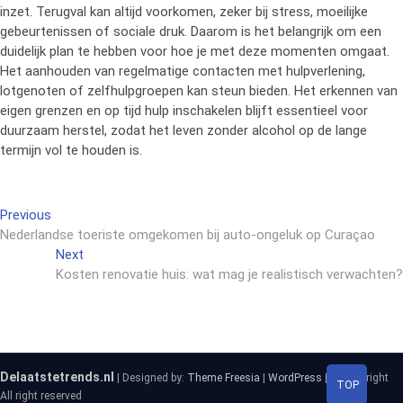
inzet. Terugval kan altijd voorkomen, zeker bij stress, moeilijke
gebeurtenissen of sociale druk. Daarom is het belangrijk om een
duidelijk plan te hebben voor hoe je met deze momenten omgaat.
Het aanhouden van regelmatige contacten met hulpverlening,
lotgenoten of zelfhulpgroepen kan steun bieden. Het erkennen van
eigen grenzen en op tijd hulp inschakelen blijft essentieel voor
duurzaam herstel, zodat het leven zonder alcohol op de lange
termijn vol te houden is.
Previous
Bericht
Previous
post:
Nederlandse toeriste omgekomen bij auto-ongeluk op Curaçao
navigatie
Next
Next
post:
Kosten renovatie huis: wat mag je realistisch verwachten?
Delaatstetrends.nl
| Designed by:
Theme Freesia
|
WordPress
| © Copyright
TOP
All right reserved