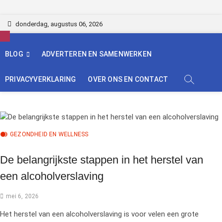
Skip
donderdag, augustus 06, 2026
to
content
BLOG
ADVERTEREN EN SAMENWERKEN
PRIVACYVERKLARING
OVER ONS EN CONTACT
GEZONDHEID EN WELLNESS
De belangrijkste stappen in het herstel van
een alcoholverslaving
mei 6, 2026
Het herstel van een alcoholverslaving is voor velen een grote