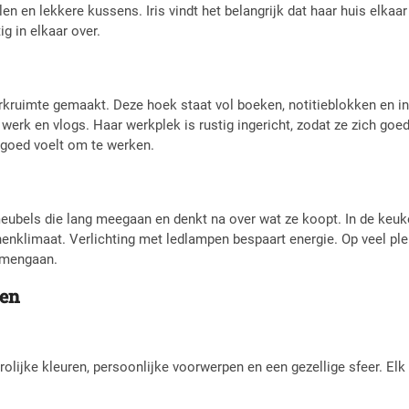
len en lekkere kussens. Iris vindt het belangrijk dat haar huis elka
ig in elkaar over.
werkruimte gemaakt. Deze hoek staat vol boeken, notitieblokken en i
r werk en vlogs. Haar werkplek is rustig ingericht, zodat ze zich g
is goed voelt om te werken.
 meubels die lang meegaan en denkt na over wat ze koopt. In de keuk
nnenklimaat. Verlichting met ledlampen bespaart energie. Op veel p
samengaan.
ven
olijke kleuren, persoonlijke voorwerpen en een gezellige sfeer. Elk 