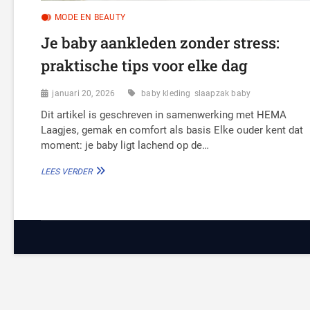
MODE EN BEAUTY
Je baby aankleden zonder stress:
praktische tips voor elke dag
januari 20, 2026
baby kleding
slaapzak baby
Dit artikel is geschreven in samenwerking met HEMA
Laagjes, gemak en comfort als basis Elke ouder kent dat
moment: je baby ligt lachend op de…
JE
LEES VERDER
BABY
AANKLEDEN
ZONDER
STRESS:
PRAKTISCHE
TIPS
VOOR
ELKE
DAG