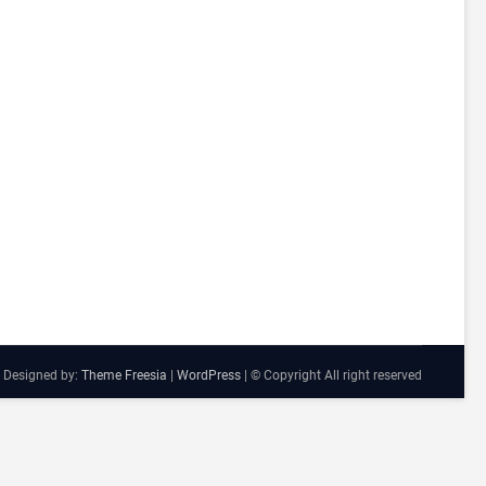
 Designed by:
Theme Freesia
|
WordPress
| © Copyright All right reserved