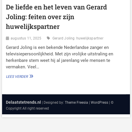
De liefde en het leven van Gerard
Joling: feiten over zijn
huwelijkspartner
augustus 11, 2025
Gerard Joling
huwelijkspartner
Gerard Joling is een bekende Nederlandse zanger en
televisiepersoonlijkheid. Met zijn vrolijke uitstraling en
herkenbare stem weet hij al jarenlang vele mensen te
vermaken. Veel…
DE
LEES VERDER
LIEFDE
EN
HET
LEVEN
Delaatstetrends.nl
VAN
| Designed by:
Theme Freesia
|
WordPress
| ©
GERARD
Copyright All right reserved
JOLING:
FEITEN
OVER
ZIJN