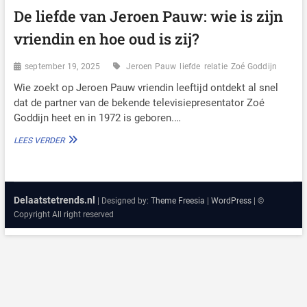
De liefde van Jeroen Pauw: wie is zijn
vriendin en hoe oud is zij?
september 19, 2025
Jeroen Pauw
liefde
relatie
Zoé Goddijn
Wie zoekt op Jeroen Pauw vriendin leeftijd ontdekt al snel
dat de partner van de bekende televisiepresentator Zoé
Goddijn heet en in 1972 is geboren.…
DE
LEES VERDER
LIEFDE
VAN
JEROEN
PAUW:
Delaatstetrends.nl
WIE
| Designed by:
Theme Freesia
|
WordPress
| ©
IS
Copyright All right reserved
ZIJN
VRIENDIN
EN
HOE
OUD
IS
ZIJ?