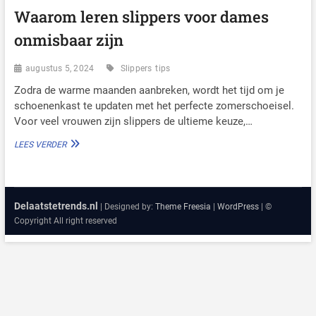
Waarom leren slippers voor dames
onmisbaar zijn
augustus 5, 2024
Slippers
tips
Zodra de warme maanden aanbreken, wordt het tijd om je
schoenenkast te updaten met het perfecte zomerschoeisel.
Voor veel vrouwen zijn slippers de ultieme keuze,…
WAAROM
LEES VERDER
LEREN
SLIPPERS
VOOR
DAMES
Delaatstetrends.nl
ONMISBAAR
| Designed by:
Theme Freesia
|
WordPress
| ©
ZIJN
Copyright All right reserved