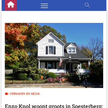
Skip
to
content
VERMAKEN EN MEDIA
Enzo Knol woont groots in Soesterberg: