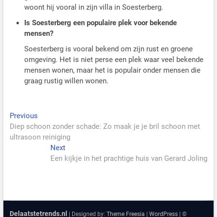
woont hij vooral in zijn villa in Soesterberg.
Is Soesterberg een populaire plek voor bekende
mensen?
Soesterberg is vooral bekend om zijn rust en groene
omgeving. Het is niet perse een plek waar veel bekende
mensen wonen, maar het is populair onder mensen die
graag rustig willen wonen.
Bericht
Previous
Previous
post:
Diep schoon zonder schade: Zo maak je je bril schoon met
navigatie
ultrasoon reiniging
Next
Next
post:
Een kijkje in het prachtige huis van Gerard Joling
Delaatstetrends.nl
| Designed by:
Theme Freesia
|
WordPress
| ©